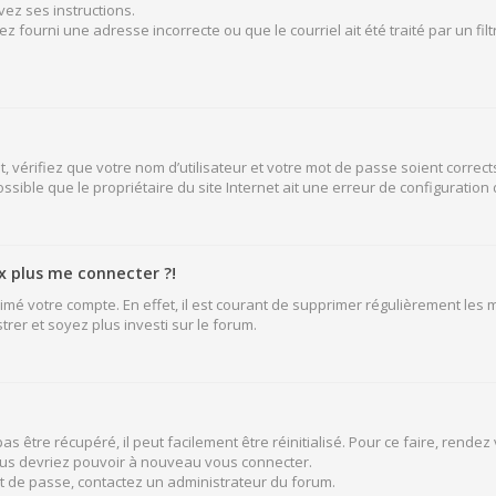
vez ses instructions.
z fourni une adresse incorrecte ou que le courriel ait été traité par un fil
 vérifiez que votre nom d’utilisateur et votre mot de passe soient corrects
sible que le propriétaire du site Internet ait une erreur de configuration de
ux plus me connecter ?!
rimé votre compte. En effet, il est courant de supprimer régulièrement les
rer et soyez plus investi sur le forum.
 être récupéré, il peut facilement être réinitialisé. Pour ce faire, rende
vous devriez pouvoir à nouveau vous connecter.
mot de passe, contactez un administrateur du forum.