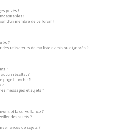
s privés !
indésirables !
busif d’un membre de ce forum !
orés ?
des utilisateurs de ma liste d’amis ou d’ignorés ?
ms ?
aucun résultat ?
e page blanche ?!
 ?
res messages et sujets ?
voris et la surveillance ?
iller des sujets ?
veillances de sujets ?