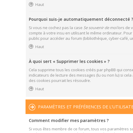
Haut
Pourquoi suis-je automatiquement déconnecté 
Si vous ne cochez pas la case
Se souvenir de moi
lors de 
compte à votre insu en utilisant le même ordinateur. Pour
public pour accéder au forum (bibliothèque, cyber-café, uni
Haut
À quoi sert « Supprimer les cookies » ?
Cela supprime tous les cookies créés par phpBB qui conser
indicateurs de lecture des messages (lu ou non lu) si ce
des cookies pourrait les résoudre.
Haut
PARAMÈTRES ET PRÉFÉRENCES DE L’UTILISAT
Comment modifier mes paramètres ?
Si vous êtes membre de ce forum, tous vos paramètres s