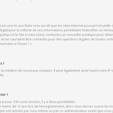
 est une loi aux États-Unis qui dit que les sites Internet pouvant recueill
légal) pour la collecte de ces informations permettant d’identifier un mine
elqu’un le fait à votre place, contactez un conseiller juridique pour obten
 et ne sauraient être contactés pour des questions légales de toutes sort
ncernant ce forum ? ».
s !
 la création de nouveaux comptes. Il peut également avoir banni votre IP ou
de.
ter !
passe. S’ils sont corrects, il y a deux possibilités :
ir moins de 13 ans lors de l’enregistrement, alors vous devrez suivre les i
pte soit activée par vous-même ou par un administrateur avant que vous p