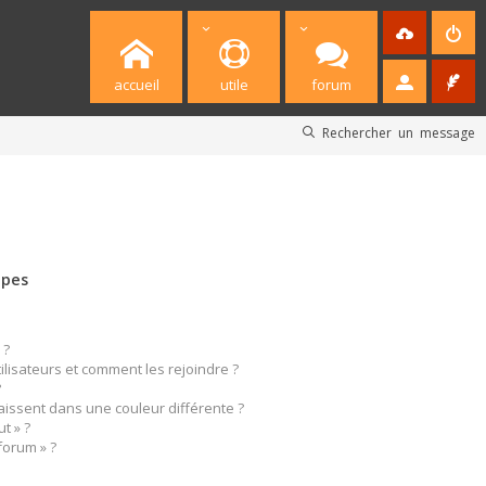
accueil
utile
forum
Rechercher un message
upes
 ?
tilisateurs et comment les rejoindre ?
?
ssent dans une couleur différente ?
t » ?
forum » ?