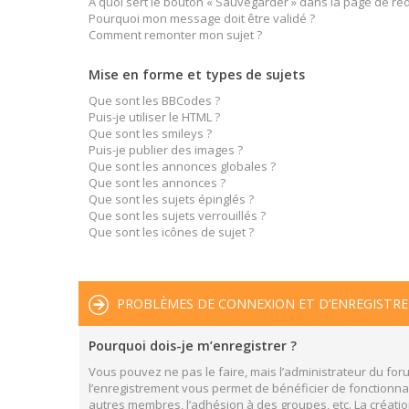
À quoi sert le bouton « Sauvegarder » dans la page de r
Pourquoi mon message doit être validé ?
Comment remonter mon sujet ?
Mise en forme et types de sujets
Que sont les BBCodes ?
Puis-je utiliser le HTML ?
Que sont les smileys ?
Puis-je publier des images ?
Que sont les annonces globales ?
Que sont les annonces ?
Que sont les sujets épinglés ?
Que sont les sujets verrouillés ?
Que sont les icônes de sujet ?
PROBLÈMES DE CONNEXION ET D’ENREGISTR
Pourquoi dois-je m’enregistrer ?
Vous pouvez ne pas le faire, mais l’administrateur du foru
l’enregistrement vous permet de bénéficier de fonctionnal
autres membres, l’adhésion à des groupes, etc. La créatio