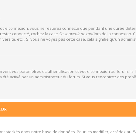
?
votre connexion, vous ne resterez connecté que pendant une durée déterm
 rester connecté, cochez la case
Se souvenir de moi
lors de la connexion. C
versité, etc.). Si vous ne voyez pas cette case, cela signifie qu’un adminis
vent vos paramètres d’authentification et votre connexion au forum. Ils f
la a été activé par un administrateur du forum. Si vous rencontrez des pr
EUR
ont stockés dans notre base de données. Pour les modifier, accédez au
Pa