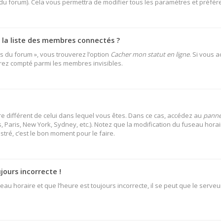
 du forum). Cela vous permettra de modifier tous les paramètres et préfé
a liste des membres connectés ?
es du forum », vous trouverez l’option
Cacher mon statut en ligne
. Si vous 
rez compté parmi les membres invisibles.
aire différent de celui dans lequel vous êtes. Dans ce cas, accédez au
pannea
 Paris, New York, Sydney, etc.). Notez que la modification du fuseau hora
ré, c’est le bon moment pour le faire.
jours incorrecte !
au horaire et que l’heure est toujours incorrecte, il se peut que le serveu