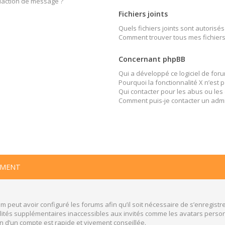
édaction de message ?
Fichiers joints
Quels fichiers joints sont autorisés
Comment trouver tous mes fichiers 
Concernant phpBB
Qui a développé ce logiciel de foru
Pourquoi la fonctionnalité X n’est 
Qui contacter pour les abus ou les
Comment puis-je contacter un admi
EMENT
m peut avoir configuré les forums afin qu’il soit nécessaire de s’enregistr
ités supplémentaires inaccessibles aux invités comme les avatars personn
n d’un compte est rapide et vivement conseillée.