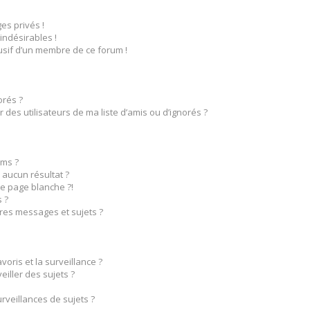
s privés !
indésirables !
busif d’un membre de ce forum !
orés ?
des utilisateurs de ma liste d’amis ou d’ignorés ?
ms ?
aucun résultat ?
e page blanche ?!
 ?
res messages et sujets ?
voris et la surveillance ?
iller des sujets ?
veillances de sujets ?