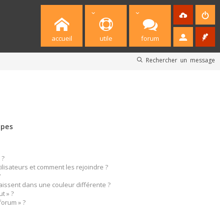
accueil
utile
forum
Rechercher un message
upes
 ?
tilisateurs et comment les rejoindre ?
?
ssent dans une couleur différente ?
t » ?
forum » ?