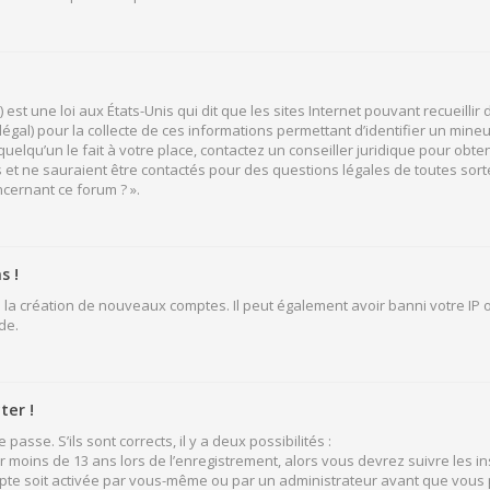
 est une loi aux États-Unis qui dit que les sites Internet pouvant recueill
légal) pour la collecte de ces informations permettant d’identifier un mine
elqu’un le fait à votre place, contactez un conseiller juridique pour obten
 et ne sauraient être contactés pour des questions légales de toutes sort
ncernant ce forum ? ».
s !
 la création de nouveaux comptes. Il peut également avoir banni votre IP ou
de.
ter !
passe. S’ils sont corrects, il y a deux possibilités :
ir moins de 13 ans lors de l’enregistrement, alors vous devrez suivre les i
pte soit activée par vous-même ou par un administrateur avant que vous p