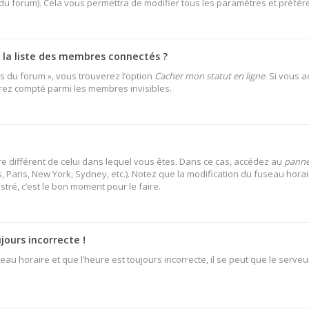
 du forum). Cela vous permettra de modifier tous les paramètres et préfé
a liste des membres connectés ?
es du forum », vous trouverez l’option
Cacher mon statut en ligne
. Si vous 
rez compté parmi les membres invisibles.
aire différent de celui dans lequel vous êtes. Dans ce cas, accédez au
pannea
 Paris, New York, Sydney, etc.). Notez que la modification du fuseau hora
ré, c’est le bon moment pour le faire.
jours incorrecte !
au horaire et que l’heure est toujours incorrecte, il se peut que le serveu