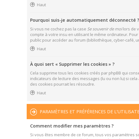
Haut
Pourquoi suis-je automatiquement déconnecté 
Si vous ne cochez pas la case
Se souvenir de moi
lors de 
compte à votre insu en utilisant le même ordinateur. Pour
public pour accéder au forum (bibliothèque, cyber-café, uni
Haut
À quoi sert « Supprimer les cookies » ?
Cela supprime tous les cookies créés par phpBB qui conser
indicateurs de lecture des messages (lu ou non lu) si ce
des cookies pourrait les résoudre.
Haut
PARAMÈTRES ET PRÉFÉRENCES DE L’UTILISAT
Comment modifier mes paramètres ?
Si vous êtes membre de ce forum, tous vos paramètres s