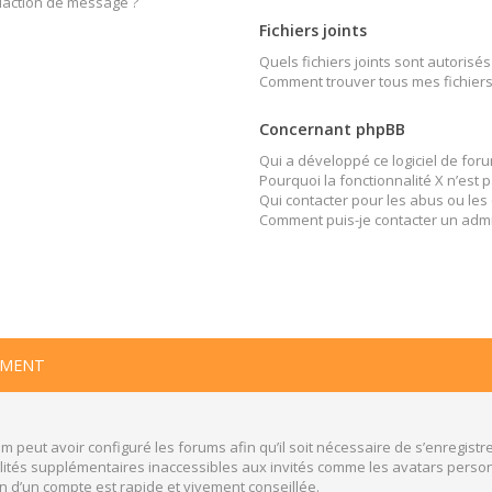
édaction de message ?
Fichiers joints
Quels fichiers joints sont autorisés
Comment trouver tous mes fichiers 
Concernant phpBB
Qui a développé ce logiciel de foru
Pourquoi la fonctionnalité X n’est 
Qui contacter pour les abus ou les
Comment puis-je contacter un admi
EMENT
m peut avoir configuré les forums afin qu’il soit nécessaire de s’enregistr
ités supplémentaires inaccessibles aux invités comme les avatars personn
n d’un compte est rapide et vivement conseillée.