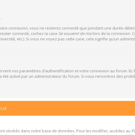
?
votre connexion, vous ne resterez connecté que pendant une durée déterm
 rester connecté, cochez la case
Se souvenir de moi
lors de la connexion. C
versité, etc.). Si vous ne voyez pas cette case, cela signifie qu’un adminis
vent vos paramètres d’authentification et votre connexion au forum. Ils f
la a été activé par un administrateur du forum. Si vous rencontrez des pr
EUR
ont stockés dans notre base de données. Pour les modifier, accédez au
Pa