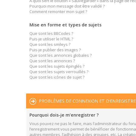
À quoi sert le bouton « Sauvegarder » dans la page de r
Pourquoi mon message doit être validé ?
Comment remonter mon sujet ?
Mise en forme et types de sujets
Que sont les BBCodes ?
Puis-je utiliser le HTML ?
Que sont les smileys ?
Puis-je publier des images ?
Que sont les annonces globales ?
Que sont les annonces ?
Que sont les sujets épinglés ?
Que sont les sujets verrouillés ?
Que sont les icônes de sujet ?
PROBLÈMES DE CONNEXION ET D’ENREGISTR
Pourquoi dois-je m’enregistrer ?
Vous pouvez ne pas le faire, mais l’administrateur du foru
l’enregistrement vous permet de bénéficier de fonctionnal
autres membres, l’adhésion à des groupes, etc. La créatio