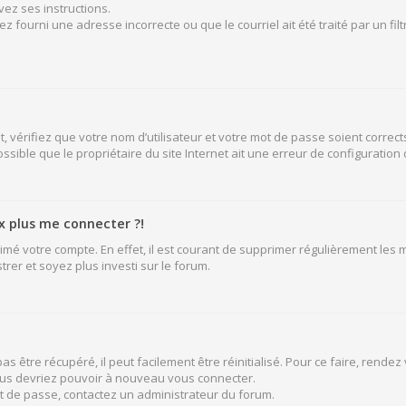
vez ses instructions.
z fourni une adresse incorrecte ou que le courriel ait été traité par un fil
 vérifiez que votre nom d’utilisateur et votre mot de passe soient corrects
sible que le propriétaire du site Internet ait une erreur de configuration de
ux plus me connecter ?!
rimé votre compte. En effet, il est courant de supprimer régulièrement les
rer et soyez plus investi sur le forum.
 être récupéré, il peut facilement être réinitialisé. Pour ce faire, rende
vous devriez pouvoir à nouveau vous connecter.
mot de passe, contactez un administrateur du forum.