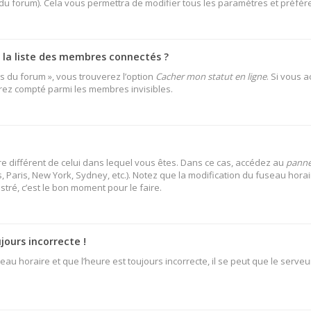
 du forum). Cela vous permettra de modifier tous les paramètres et préfé
a liste des membres connectés ?
es du forum », vous trouverez l’option
Cacher mon statut en ligne
. Si vous 
rez compté parmi les membres invisibles.
aire différent de celui dans lequel vous êtes. Dans ce cas, accédez au
pannea
 Paris, New York, Sydney, etc.). Notez que la modification du fuseau hora
ré, c’est le bon moment pour le faire.
jours incorrecte !
au horaire et que l’heure est toujours incorrecte, il se peut que le serveu