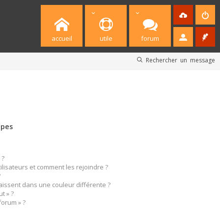
accueil
utile
forum
Rechercher un message
upes
 ?
tilisateurs et comment les rejoindre ?
?
ssent dans une couleur différente ?
t » ?
forum » ?