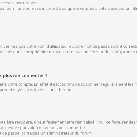
vez ses instructions.
z fourni une adresse incorrecte ou que le courriel ait été traité par un fil
 vérifiez que votre nom d’utilisateur et votre mot de passe soient corrects
sible que le propriétaire du site Internet ait une erreur de configuration de
ux plus me connecter ?!
rimé votre compte. En effet, il est courant de supprimer régulièrement les
rer et soyez plus investi sur le forum.
 être récupéré, il peut facilement être réinitialisé. Pour ce faire, rende
vous devriez pouvoir à nouveau vous connecter.
mot de passe, contactez un administrateur du forum.