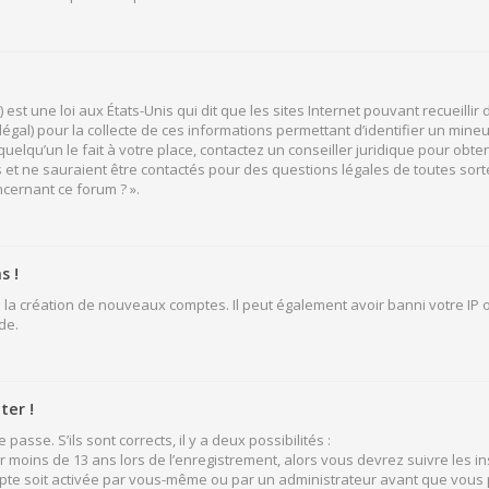
 est une loi aux États-Unis qui dit que les sites Internet pouvant recueill
légal) pour la collecte de ces informations permettant d’identifier un mine
elqu’un le fait à votre place, contactez un conseiller juridique pour obten
 et ne sauraient être contactés pour des questions légales de toutes sort
ncernant ce forum ? ».
s !
 la création de nouveaux comptes. Il peut également avoir banni votre IP ou
de.
ter !
passe. S’ils sont corrects, il y a deux possibilités :
ir moins de 13 ans lors de l’enregistrement, alors vous devrez suivre les i
pte soit activée par vous-même ou par un administrateur avant que vous p