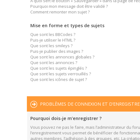
À quoi sert le bouton « Sauvegarder » dans la page de r
Pourquoi mon message doit être validé ?
Comment remonter mon sujet ?
Mise en forme et types de sujets
Que sont les BBCodes ?
Puis-je utiliser le HTML ?
Que sont les smileys ?
Puis-je publier des images ?
Que sont les annonces globales ?
Que sont les annonces ?
Que sont les sujets épinglés ?
Que sont les sujets verrouillés ?
Que sont les icônes de sujet ?
PROBLÈMES DE CONNEXION ET D’ENREGISTR
Pourquoi dois-je m’enregistrer ?
Vous pouvez ne pas le faire, mais l’administrateur du foru
l’enregistrement vous permet de bénéficier de fonctionnal
autres membres, l’adhésion à des groupes, etc. La créatio