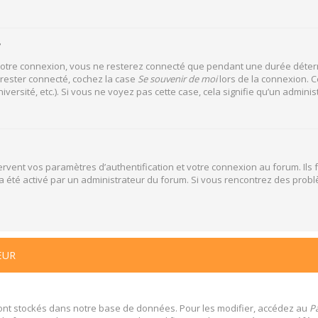
?
votre connexion, vous ne resterez connecté que pendant une durée déterm
 rester connecté, cochez la case
Se souvenir de moi
lors de la connexion. C
versité, etc.). Si vous ne voyez pas cette case, cela signifie qu’un adminis
vent vos paramètres d’authentification et votre connexion au forum. Ils f
la a été activé par un administrateur du forum. Si vous rencontrez des pr
EUR
ont stockés dans notre base de données. Pour les modifier, accédez au
Pa