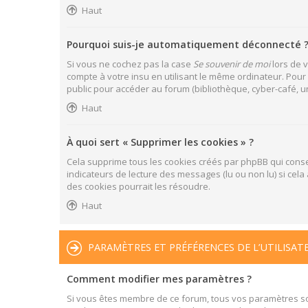
Haut
Pourquoi suis-je automatiquement déconnecté 
Si vous ne cochez pas la case
Se souvenir de moi
lors de 
compte à votre insu en utilisant le même ordinateur. Pour
public pour accéder au forum (bibliothèque, cyber-café, uni
Haut
À quoi sert « Supprimer les cookies » ?
Cela supprime tous les cookies créés par phpBB qui conser
indicateurs de lecture des messages (lu ou non lu) si ce
des cookies pourrait les résoudre.
Haut
PARAMÈTRES ET PRÉFÉRENCES DE L’UTILISAT
Comment modifier mes paramètres ?
Si vous êtes membre de ce forum, tous vos paramètres s