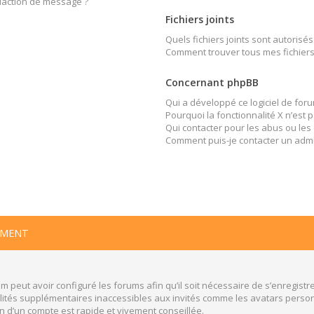
édaction de message ?
Fichiers joints
Quels fichiers joints sont autorisés
Comment trouver tous mes fichiers 
Concernant phpBB
Qui a développé ce logiciel de foru
Pourquoi la fonctionnalité X n’est 
Qui contacter pour les abus ou les
Comment puis-je contacter un admi
EMENT
m peut avoir configuré les forums afin qu’il soit nécessaire de s’enregistr
ités supplémentaires inaccessibles aux invités comme les avatars personn
n d’un compte est rapide et vivement conseillée.