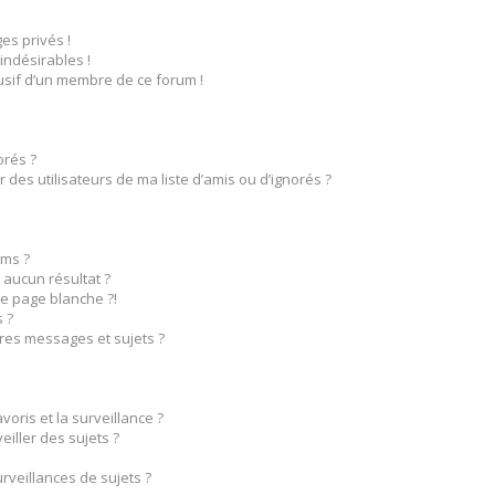
s privés !
indésirables !
busif d’un membre de ce forum !
orés ?
des utilisateurs de ma liste d’amis ou d’ignorés ?
ms ?
aucun résultat ?
e page blanche ?!
 ?
res messages et sujets ?
voris et la surveillance ?
iller des sujets ?
veillances de sujets ?