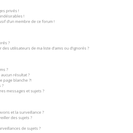
s privés !
indésirables !
busif d’un membre de ce forum !
orés ?
des utilisateurs de ma liste d’amis ou d’ignorés ?
ms ?
aucun résultat ?
e page blanche ?!
 ?
res messages et sujets ?
voris et la surveillance ?
iller des sujets ?
veillances de sujets ?