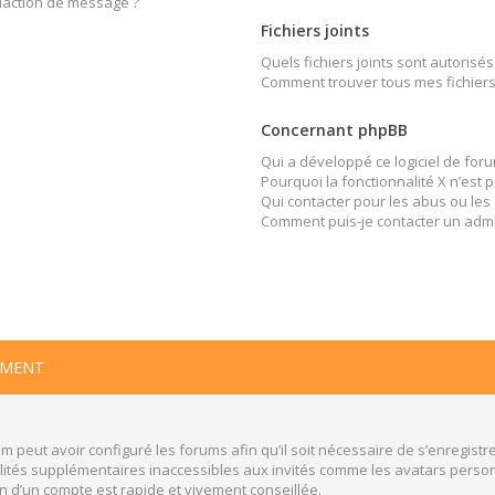
édaction de message ?
Fichiers joints
Quels fichiers joints sont autorisés
Comment trouver tous mes fichiers 
Concernant phpBB
Qui a développé ce logiciel de foru
Pourquoi la fonctionnalité X n’est 
Qui contacter pour les abus ou les
Comment puis-je contacter un admi
EMENT
m peut avoir configuré les forums afin qu’il soit nécessaire de s’enregistr
ités supplémentaires inaccessibles aux invités comme les avatars personn
n d’un compte est rapide et vivement conseillée.