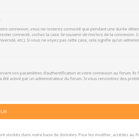
?
votre connexion, vous ne resterez connecté que pendant une durée déterm
 rester connecté, cochez la case
Se souvenir de moi
lors de la connexion. C
versité, etc.). Si vous ne voyez pas cette case, cela signifie qu’un adminis
vent vos paramètres d’authentification et votre connexion au forum. Ils f
la a été activé par un administrateur du forum. Si vous rencontrez des pr
EUR
ont stockés dans notre base de données. Pour les modifier, accédez au
Pa