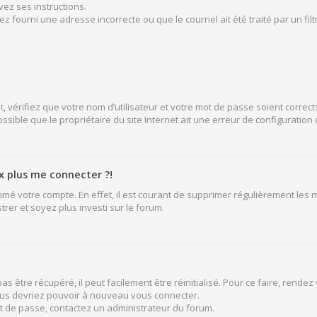
vez ses instructions.
z fourni une adresse incorrecte ou que le courriel ait été traité par un fil
 vérifiez que votre nom d’utilisateur et votre mot de passe soient corrects
sible que le propriétaire du site Internet ait une erreur de configuration de
ux plus me connecter ?!
rimé votre compte. En effet, il est courant de supprimer régulièrement les
rer et soyez plus investi sur le forum.
 être récupéré, il peut facilement être réinitialisé. Pour ce faire, rende
vous devriez pouvoir à nouveau vous connecter.
mot de passe, contactez un administrateur du forum.