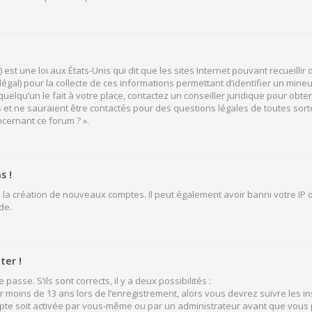
 est une loi aux États-Unis qui dit que les sites Internet pouvant recueill
légal) pour la collecte de ces informations permettant d’identifier un mine
elqu’un le fait à votre place, contactez un conseiller juridique pour obten
 et ne sauraient être contactés pour des questions légales de toutes sort
ncernant ce forum ? ».
s !
 la création de nouveaux comptes. Il peut également avoir banni votre IP ou
de.
ter !
passe. S’ils sont corrects, il y a deux possibilités :
ir moins de 13 ans lors de l’enregistrement, alors vous devrez suivre les i
pte soit activée par vous-même ou par un administrateur avant que vous p