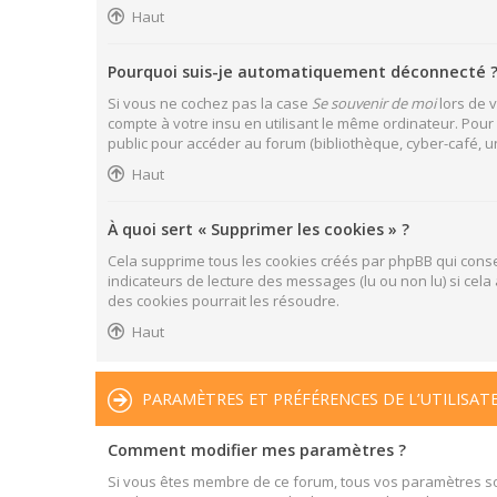
Haut
Pourquoi suis-je automatiquement déconnecté 
Si vous ne cochez pas la case
Se souvenir de moi
lors de 
compte à votre insu en utilisant le même ordinateur. Pour
public pour accéder au forum (bibliothèque, cyber-café, uni
Haut
À quoi sert « Supprimer les cookies » ?
Cela supprime tous les cookies créés par phpBB qui conser
indicateurs de lecture des messages (lu ou non lu) si ce
des cookies pourrait les résoudre.
Haut
PARAMÈTRES ET PRÉFÉRENCES DE L’UTILISAT
Comment modifier mes paramètres ?
Si vous êtes membre de ce forum, tous vos paramètres s