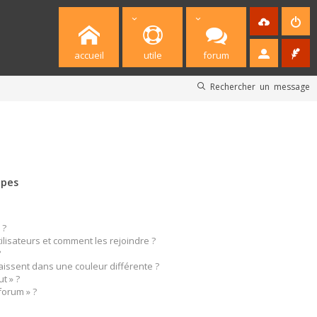
accueil
utile
forum
Rechercher un message
upes
 ?
tilisateurs et comment les rejoindre ?
?
ssent dans une couleur différente ?
t » ?
forum » ?