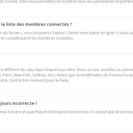
 du forum). Cela vous permettra de modifier tous les paramètres et préfé
a liste des membres connectés ?
es du forum », vous trouverez l’option
Cacher mon statut en ligne
. Si vous 
rez compté parmi les membres invisibles.
aire différent de celui dans lequel vous êtes. Dans ce cas, accédez au
pannea
 Paris, New York, Sydney, etc.). Notez que la modification du fuseau hora
ré, c’est le bon moment pour le faire.
jours incorrecte !
au horaire et que l’heure est toujours incorrecte, il se peut que le serveu