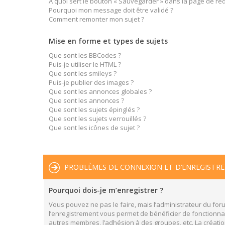
À quoi sert le bouton « Sauvegarder » dans la page de r
Pourquoi mon message doit être validé ?
Comment remonter mon sujet ?
Mise en forme et types de sujets
Que sont les BBCodes ?
Puis-je utiliser le HTML ?
Que sont les smileys ?
Puis-je publier des images ?
Que sont les annonces globales ?
Que sont les annonces ?
Que sont les sujets épinglés ?
Que sont les sujets verrouillés ?
Que sont les icônes de sujet ?
PROBLÈMES DE CONNEXION ET D’ENREGISTR
Pourquoi dois-je m’enregistrer ?
Vous pouvez ne pas le faire, mais l’administrateur du foru
l’enregistrement vous permet de bénéficier de fonctionnal
autres membres, l’adhésion à des groupes, etc. La créatio