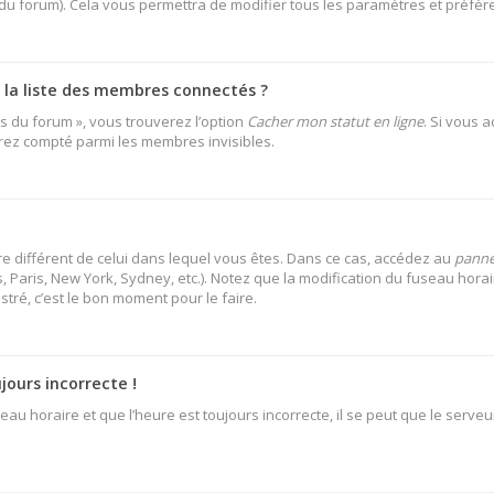
 du forum). Cela vous permettra de modifier tous les paramètres et préfé
a liste des membres connectés ?
es du forum », vous trouverez l’option
Cacher mon statut en ligne
. Si vous 
rez compté parmi les membres invisibles.
aire différent de celui dans lequel vous êtes. Dans ce cas, accédez au
pannea
 Paris, New York, Sydney, etc.). Notez que la modification du fuseau hora
ré, c’est le bon moment pour le faire.
jours incorrecte !
au horaire et que l’heure est toujours incorrecte, il se peut que le serveu