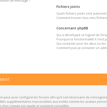
édaction de message ?
Fichiers joints
Quels fichiers joints sont autorisés
Comment trouver tous mes fichiers 
Concernant phpBB
Qui a développé ce logiciel de foru
Pourquoi la fonctionnalité X n’est 
Qui contacter pour les abus ou les
Comment puis-je contacter un admi
EMENT
m peut avoir configuré les forums afin qu’il soit nécessaire de s’enregistr
ités supplémentaires inaccessibles aux invités comme les avatars personn
n d’un compte est rapide et vivement conseillée.