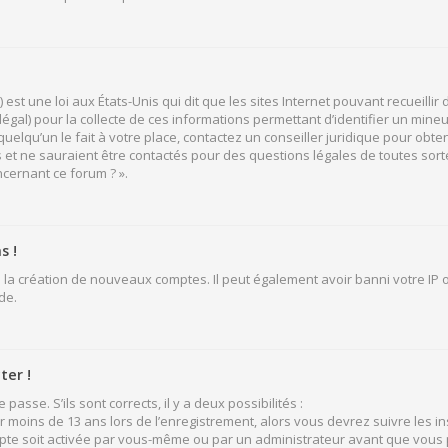
 est une loi aux États-Unis qui dit que les sites Internet pouvant recueill
légal) pour la collecte de ces informations permettant d’identifier un mine
elqu’un le fait à votre place, contactez un conseiller juridique pour obten
 et ne sauraient être contactés pour des questions légales de toutes sort
ncernant ce forum ? ».
s !
 la création de nouveaux comptes. Il peut également avoir banni votre IP ou
de.
ter !
passe. S’ils sont corrects, il y a deux possibilités :
ir moins de 13 ans lors de l’enregistrement, alors vous devrez suivre les i
pte soit activée par vous-même ou par un administrateur avant que vous p