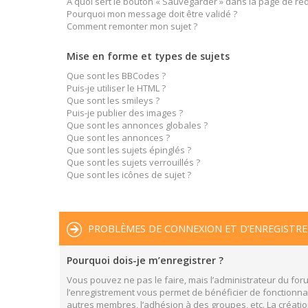
À quoi sert le bouton « Sauvegarder » dans la page de r
Pourquoi mon message doit être validé ?
Comment remonter mon sujet ?
Mise en forme et types de sujets
Que sont les BBCodes ?
Puis-je utiliser le HTML ?
Que sont les smileys ?
Puis-je publier des images ?
Que sont les annonces globales ?
Que sont les annonces ?
Que sont les sujets épinglés ?
Que sont les sujets verrouillés ?
Que sont les icônes de sujet ?
PROBLÈMES DE CONNEXION ET D’ENREGISTR
Pourquoi dois-je m’enregistrer ?
Vous pouvez ne pas le faire, mais l’administrateur du foru
l’enregistrement vous permet de bénéficier de fonctionnal
autres membres, l’adhésion à des groupes, etc. La créatio