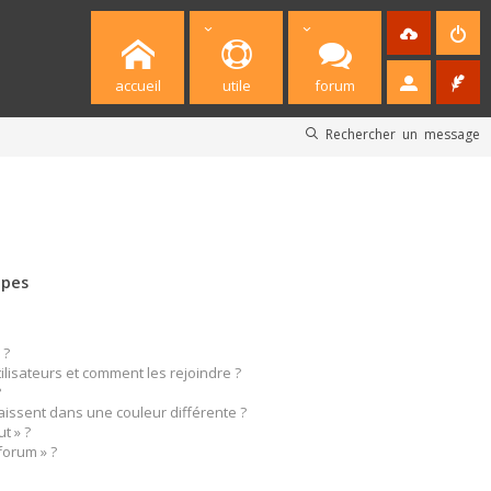
accueil
utile
forum
Rechercher un message
upes
 ?
tilisateurs et comment les rejoindre ?
?
ssent dans une couleur différente ?
t » ?
forum » ?