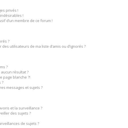
s privés !
indésirables !
busif d’un membre de ce forum !
orés ?
des utilisateurs de ma liste d’amis ou d’ignorés ?
ms ?
aucun résultat ?
e page blanche ?!
 ?
res messages et sujets ?
voris et la surveillance ?
iller des sujets ?
veillances de sujets ?