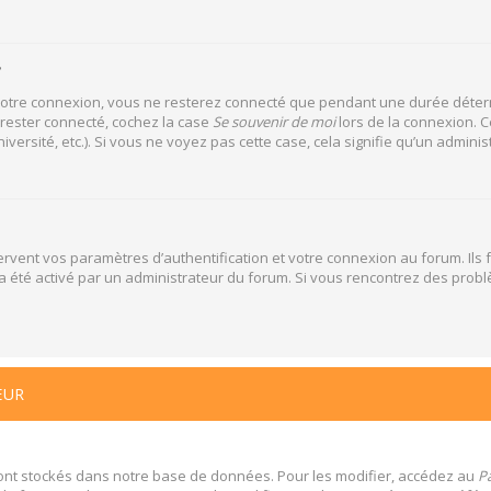
?
votre connexion, vous ne resterez connecté que pendant une durée déterm
 rester connecté, cochez la case
Se souvenir de moi
lors de la connexion. C
versité, etc.). Si vous ne voyez pas cette case, cela signifie qu’un adminis
vent vos paramètres d’authentification et votre connexion au forum. Ils f
la a été activé par un administrateur du forum. Si vous rencontrez des pr
EUR
ont stockés dans notre base de données. Pour les modifier, accédez au
Pa