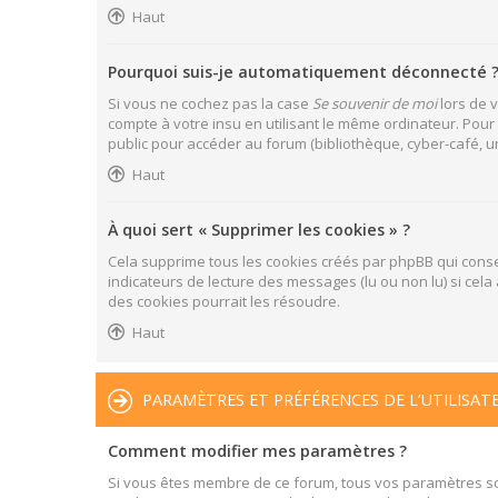
Haut
Pourquoi suis-je automatiquement déconnecté 
Si vous ne cochez pas la case
Se souvenir de moi
lors de 
compte à votre insu en utilisant le même ordinateur. Pour
public pour accéder au forum (bibliothèque, cyber-café, uni
Haut
À quoi sert « Supprimer les cookies » ?
Cela supprime tous les cookies créés par phpBB qui conser
indicateurs de lecture des messages (lu ou non lu) si ce
des cookies pourrait les résoudre.
Haut
PARAMÈTRES ET PRÉFÉRENCES DE L’UTILISAT
Comment modifier mes paramètres ?
Si vous êtes membre de ce forum, tous vos paramètres s