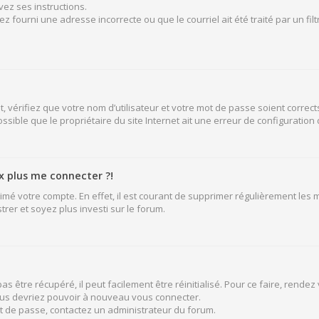
vez ses instructions.
z fourni une adresse incorrecte ou que le courriel ait été traité par un fil
 vérifiez que votre nom d’utilisateur et votre mot de passe soient corrects
sible que le propriétaire du site Internet ait une erreur de configuration de
ux plus me connecter ?!
rimé votre compte. En effet, il est courant de supprimer régulièrement les
rer et soyez plus investi sur le forum.
 être récupéré, il peut facilement être réinitialisé. Pour ce faire, rende
vous devriez pouvoir à nouveau vous connecter.
mot de passe, contactez un administrateur du forum.