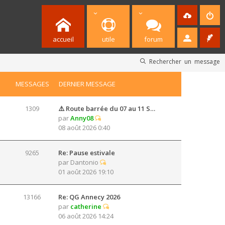
accueil
utile
forum
Rechercher un message
MESSAGES
DERNIER MESSAGE
1309
⚠️ Route barrée du 07 au 11 S…
par
Anny08
08 août 2026 0:40
9265
Re: Pause estivale
par
Dantonio
01 août 2026 19:10
13166
Re: QG Annecy 2026
par
catherine
06 août 2026 14:24