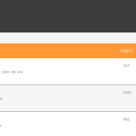
SUJETS
357
 sites de vol.
1044
e.
662
s.