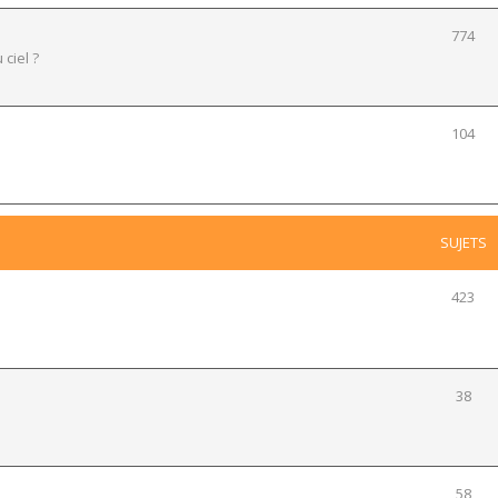
774
 ciel ?
104
SUJETS
423
38
58