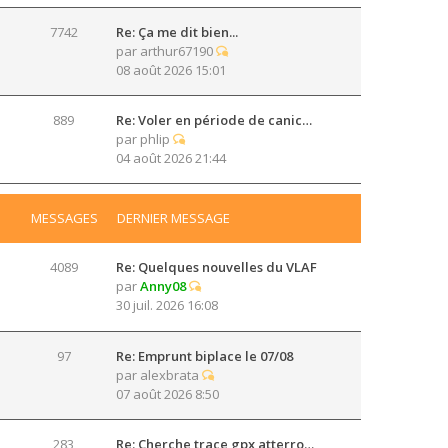
7742
Re: Ça me dit bien...
par
arthur67190
08 août 2026 15:01
889
Re: Voler en période de canic…
par
phlip
04 août 2026 21:44
MESSAGES
DERNIER MESSAGE
4089
Re: Quelques nouvelles du VLAF
par
Anny08
30 juil. 2026 16:08
97
Re: Emprunt biplace le 07/08
par
alexbrata
07 août 2026 8:50
283
Re: Cherche trace gpx atterro…