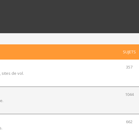
SUJETS
357
 sites de vol.
1044
e.
662
s.