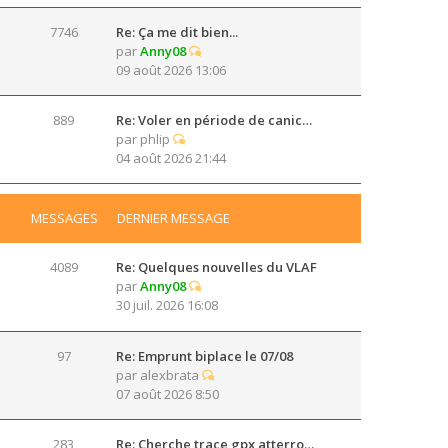
7746
Re: Ça me dit bien...
par
Anny08
09 août 2026 13:06
889
Re: Voler en période de canic…
par
phlip
04 août 2026 21:44
MESSAGES
DERNIER MESSAGE
4089
Re: Quelques nouvelles du VLAF
par
Anny08
30 juil. 2026 16:08
97
Re: Emprunt biplace le 07/08
par
alexbrata
07 août 2026 8:50
283
Re: Cherche trace gpx atterro…