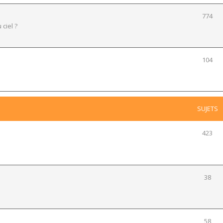
774
 ciel ?
104
SUJETS
423
38
58