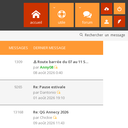
accueil
utile
forum
Rechercher un message
MESSAGES
DERNIER MESSAGE
1309
⚠️ Route barrée du 07 au 11 S…
par
Anny08
08 août 2026 0:40
9265
Re: Pause estivale
par
Dantonio
01 août 2026 19:10
13168
Re: QG Annecy 2026
par
Chickie
09 août 2026 11:43