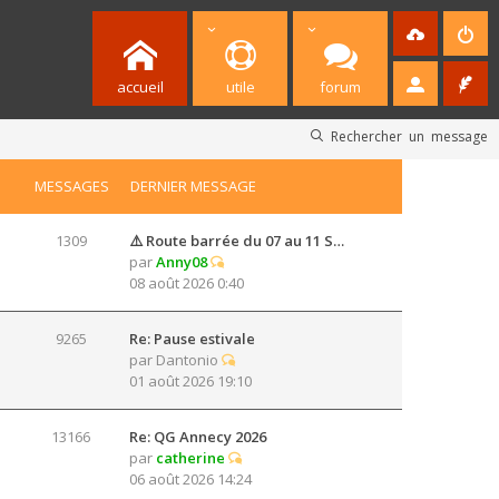
accueil
utile
forum
Rechercher un message
MESSAGES
DERNIER MESSAGE
1309
⚠️ Route barrée du 07 au 11 S…
par
Anny08
08 août 2026 0:40
9265
Re: Pause estivale
par
Dantonio
01 août 2026 19:10
13166
Re: QG Annecy 2026
par
catherine
06 août 2026 14:24