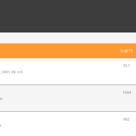
SUJETS
357
 sites de vol.
1044
e.
662
s.