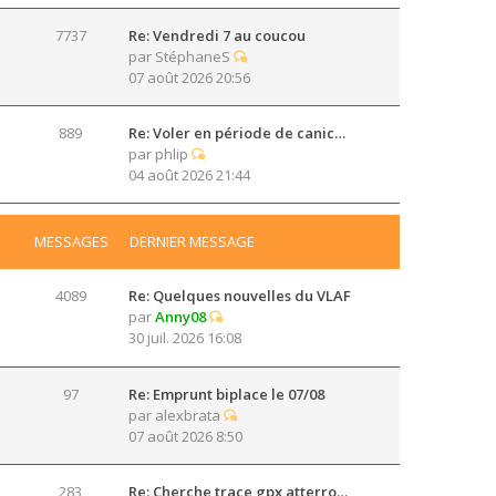
7737
Re: Vendredi 7 au coucou
par
StéphaneS
07 août 2026 20:56
889
Re: Voler en période de canic…
par
phlip
04 août 2026 21:44
MESSAGES
DERNIER MESSAGE
4089
Re: Quelques nouvelles du VLAF
par
Anny08
30 juil. 2026 16:08
97
Re: Emprunt biplace le 07/08
par
alexbrata
07 août 2026 8:50
283
Re: Cherche trace gpx atterro…