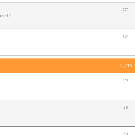
773
 ciel ?
104
SUJETS
423
38
58