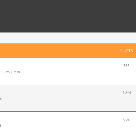
SUJETS
355
 sites de vol.
1044
e.
662
s.