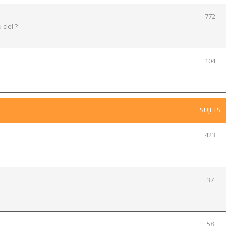
772
 ciel ?
104
SUJETS
423
37
58