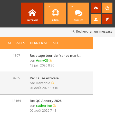
accueil
utile
forum
Rechercher un message
MESSAGES
DERNIER MESSAGE
1307
Re: etape tour de france mark…
par
Anny08
13 juil. 2026 8:30
9265
Re: Pause estivale
par
Dantonio
01 août 2026 19:10
13164
Re: QG Annecy 2026
par
catherine
06 août 2026 7:41