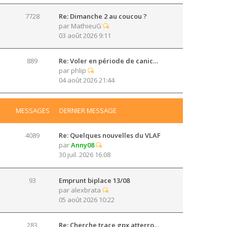
7728
Re: Dimanche 2 au coucou ?
par
MathieuG
03 août 2026 9:11
889
Re: Voler en période de canic…
par
phlip
04 août 2026 21:44
MESSAGES
DERNIER MESSAGE
4089
Re: Quelques nouvelles du VLAF
par
Anny08
30 juil. 2026 16:08
93
Emprunt biplace 13/08
par
alexbrata
05 août 2026 10:22
283
Re: Cherche trace gpx atterro…