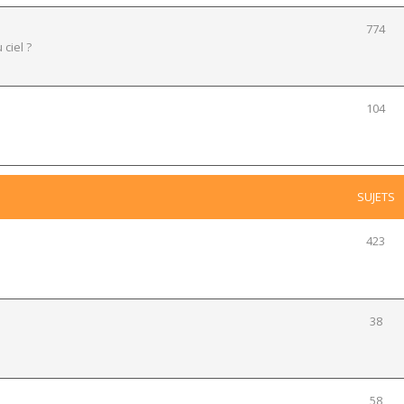
774
 ciel ?
104
SUJETS
423
38
58