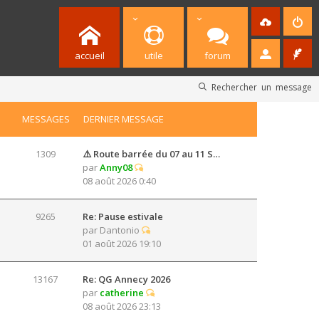
accueil
utile
forum
Rechercher un message
MESSAGES
DERNIER MESSAGE
1309
⚠️ Route barrée du 07 au 11 S…
par
Anny08
08 août 2026 0:40
9265
Re: Pause estivale
par
Dantonio
01 août 2026 19:10
13167
Re: QG Annecy 2026
par
catherine
08 août 2026 23:13