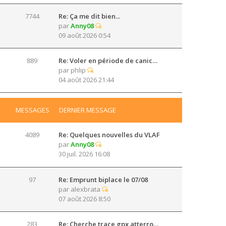
7744
Re: Ça me dit bien...
par
Anny08
09 août 2026 0:54
889
Re: Voler en période de canic…
par
phlip
04 août 2026 21:44
MESSAGES
DERNIER MESSAGE
4089
Re: Quelques nouvelles du VLAF
par
Anny08
30 juil. 2026 16:08
97
Re: Emprunt biplace le 07/08
par
alexbrata
07 août 2026 8:50
283
Re: Cherche trace gpx atterro…