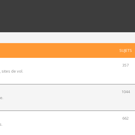
SUJETS
357
 sites de vol.
1044
e.
662
s.