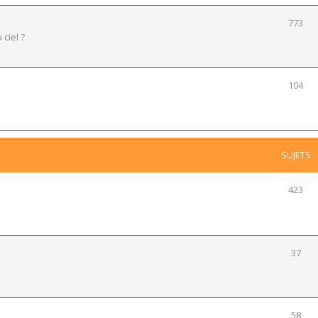
773
 ciel ?
104
SUJETS
423
37
58