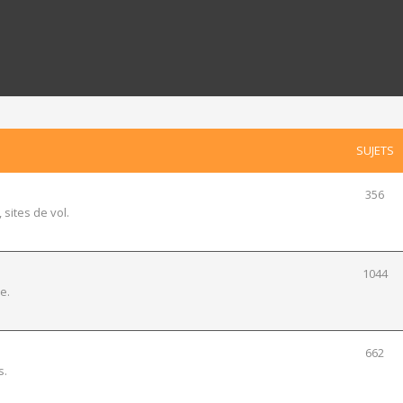
SUJETS
356
 sites de vol.
1044
e.
662
s.