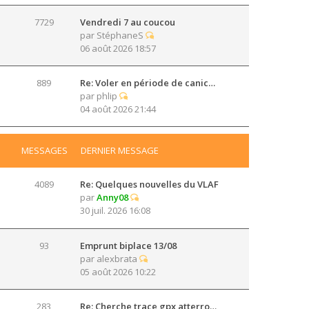
7729
Vendredi 7 au coucou
par
StéphaneS
06 août 2026 18:57
889
Re: Voler en période de canic…
par
phlip
04 août 2026 21:44
MESSAGES
DERNIER MESSAGE
4089
Re: Quelques nouvelles du VLAF
par
Anny08
30 juil. 2026 16:08
93
Emprunt biplace 13/08
par
alexbrata
05 août 2026 10:22
283
Re: Cherche trace gpx atterro…