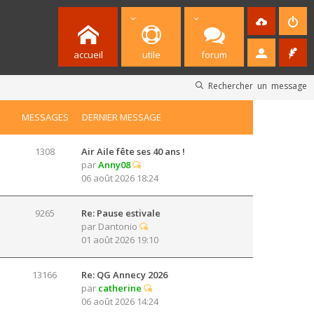
accueil
utile
forum
Rechercher un message
MESSAGES
DERNIER MESSAGE
1308
Air Aile fête ses 40 ans !
par
Anny08
06 août 2026 18:24
9265
Re: Pause estivale
par
Dantonio
01 août 2026 19:10
13166
Re: QG Annecy 2026
par
catherine
06 août 2026 14:24