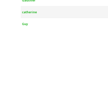
Gauthier
catherine
Guy