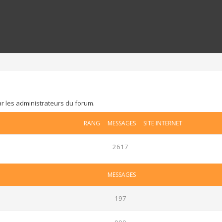
ar les administrateurs du forum.
RANG
MESSAGES
SITE INTERNET
2617
MESSAGES
197