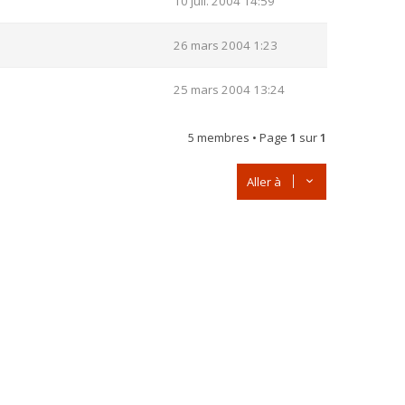
10 juil. 2004 14:59
26 mars 2004 1:23
25 mars 2004 13:24
5 membres • Page
1
sur
1
Aller à