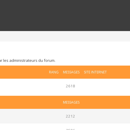
ar les administrateurs du forum.
RANG
MESSAGES
SITE INTERNET
2618
MESSAGES
2212