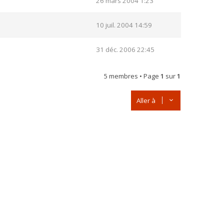
26 mars 2004 1:23
10 juil. 2004 14:59
31 déc. 2006 22:45
5 membres • Page
1
sur
1
Aller à