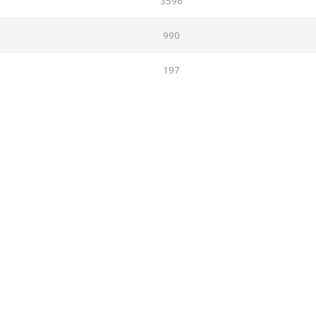
3596
990
197