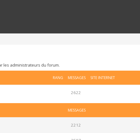
ar les administrateurs du forum.
RANG
MESSAGES
SITE INTERNET
2622
MESSAGES
2212