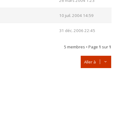
26 mars 2004 1:23
10 juil. 2004 14:59
31 déc. 2006 22:45
5 membres • Page
1
sur
1
Aller à