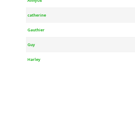
Anny08
catherine
Gauthier
Guy
Harley