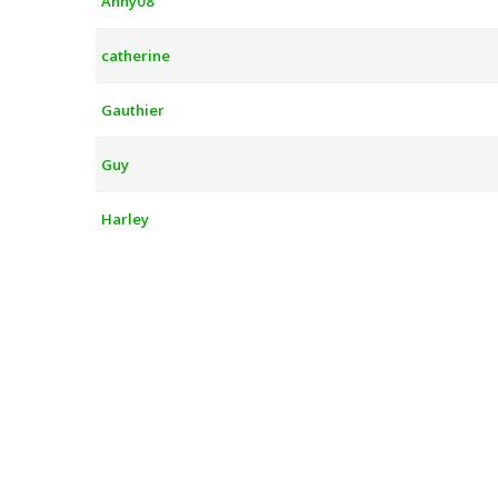
Anny08
catherine
Gauthier
Guy
Harley