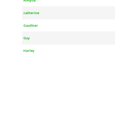
Anny08
catherine
Gauthier
Guy
Harley