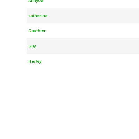
Anny08
catherine
Gauthier
Guy
Harley