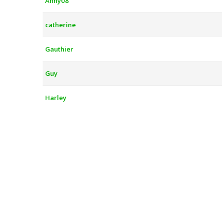
Anny08
catherine
Gauthier
Guy
Harley