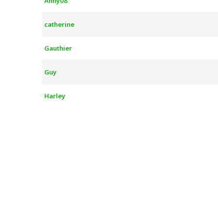
Anny08
catherine
Gauthier
Guy
Harley