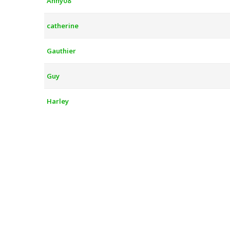
Anny08
catherine
Gauthier
Guy
Harley