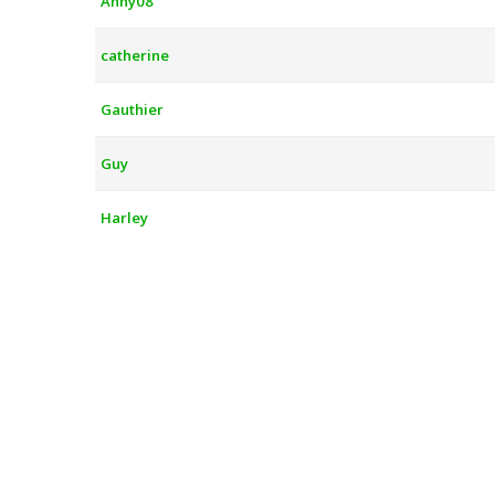
Anny08
catherine
Gauthier
Guy
Harley