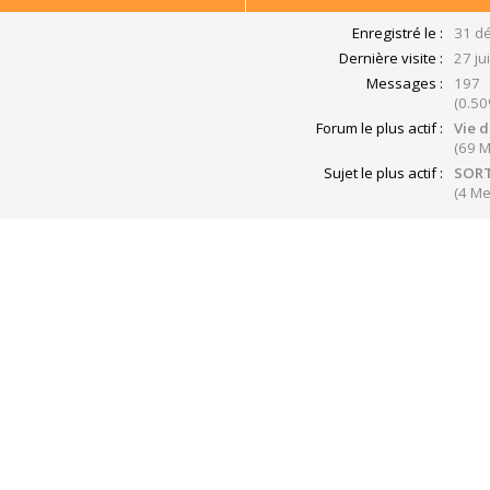
Enregistré le :
31 dé
Dernière visite :
27 ju
Messages :
197
(0.50
Forum le plus actif :
Vie d
(69 
Sujet le plus actif :
SORT
(4 M