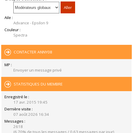
Aile :
Advance - Epsilon 9
Couleur :
Spectra
CONTACTER ANNY08
MP :
Envoyer un message privé
STATISTIQUES DU MEMBRE
Enregistré le :
17 avr. 2015 19:45
Dernière visite :
07 août 2026 16:34
Messages :
2618
(6.70% de tous les messages / 0.63 messages par jour)