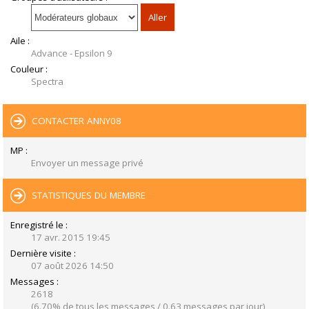
Aile :
Advance - Epsilon 9
Couleur :
Spectra
CONTACTER ANNY08
MP :
Envoyer un message privé
STATISTIQUES DU MEMBRE
Enregistré le :
17 avr. 2015 19:45
Dernière visite :
07 août 2026 14:50
Messages :
2618
(6.70% de tous les messages / 0.63 messages par jour)