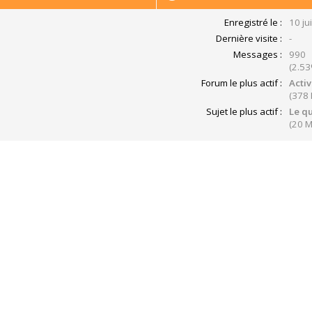
Enregistré le :
10 ju
Dernière visite :
-
Messages :
990
(2.53
Forum le plus actif :
Activ
(378
Sujet le plus actif :
Le qu
(20 