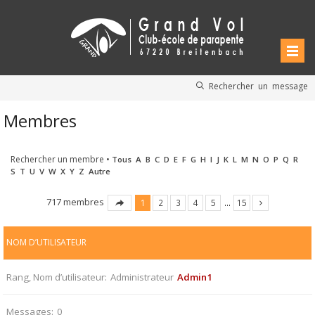
Rechercher un message
Membres
Rechercher un membre
•
Tous
A
B
C
D
E
F
G
H
I
J
K
L
M
N
O
P
Q
R
S
T
U
V
W
X
Y
Z
Autre
717 membres
1
2
3
4
5
…
15
NOM D’UTILISATEUR
Rang, Nom d’utilisateur
Administrateur
Admin1
Messages
0