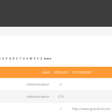
N
O
P
Q
R
S
T
U
V
W
X
Y
Z
Autre
RANG
MESSAGES
SITE INTERNET
Administrateur
0
Administrateur
270
1
http://www.grandvol.com