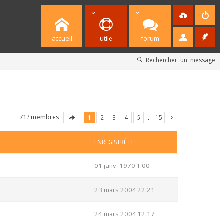
accueil
utile
forum
Rechercher un message
717 membres
1
2
3
4
5
…
15
ENREGISTRÉ LE
01 janv. 1970 1:00
23 mars 2004 22:21
24 mars 2004 12:17