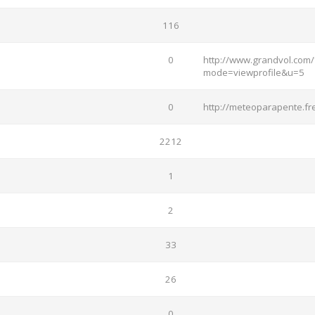
116
0
http://www.grandvol.com/
mode=viewprofile&u=5
0
http://meteoparapente.fre
2212
1
2
33
26
0