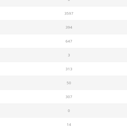
3597
394
647
3
313
50
307
0
14