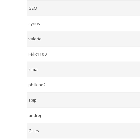
GEO
syrius
valerie
Félix1100
zima
philkine2
spip
andrej
Gilles