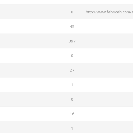
0
http://www.fabriceh.com/
45
397
0
27
1
0
16
1