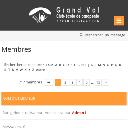
Rechercher un message
Membres
Rechercher un membre
•
Tous
A
B
C
D
E
F
G
H
I
J
K
L
M
N
O
P
Q
R
S
T
U
V
W
X
Y
Z
Autre
717 membres
1
2
3
4
5
…
15
NOM D’UTILISATEUR
Rang, Nom d’utilisateur
Administrateur
Admin1
Messages
0