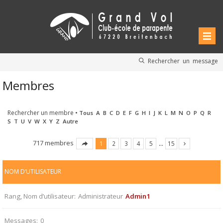
Rechercher un message
Membres
Rechercher un membre
•
Tous
A
B
C
D
E
F
G
H
I
J
K
L
M
N
O
P
Q
R
S
T
U
V
W
X
Y
Z
Autre
717 membres
1
2
3
4
5
…
15
NOM D’UTILISATEUR
Rang, Nom d’utilisateur
Administrateur
Admin1
Messages
0