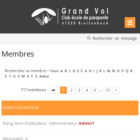
Rechercher un message
Membres
Rechercher un membre
•
Tous
A
B
C
D
E
F
G
H
I
J
K
L
M
N
O
P
Q
R
S
T
U
V
W
X
Y
Z
Autre
717 membres
1
2
3
4
5
…
15
NOM D’UTILISATEUR
Rang, Nom d’utilisateur
Administrateur
Admin1
Messages
0