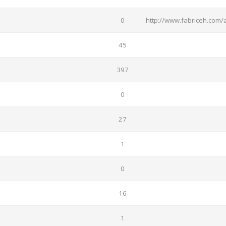
0
http://www.fabriceh.com/
45
397
0
27
1
0
16
1