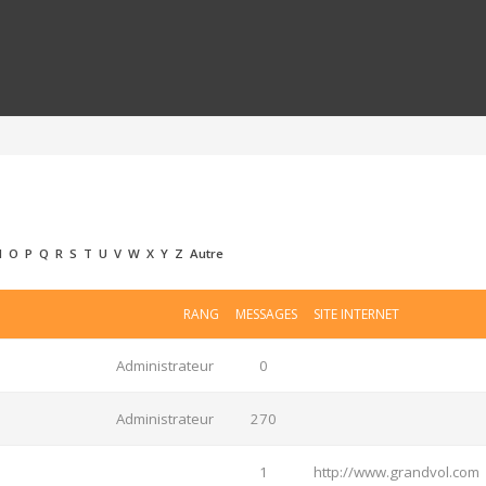
N
O
P
Q
R
S
T
U
V
W
X
Y
Z
Autre
RANG
MESSAGES
SITE INTERNET
Administrateur
0
Administrateur
270
1
http://www.grandvol.com