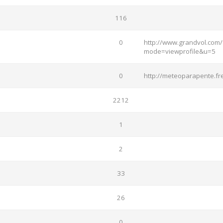
116
0
http://www.grandvol.com/
mode=viewprofile&u=5
0
http://meteoparapente.fre
2212
1
2
33
26
0