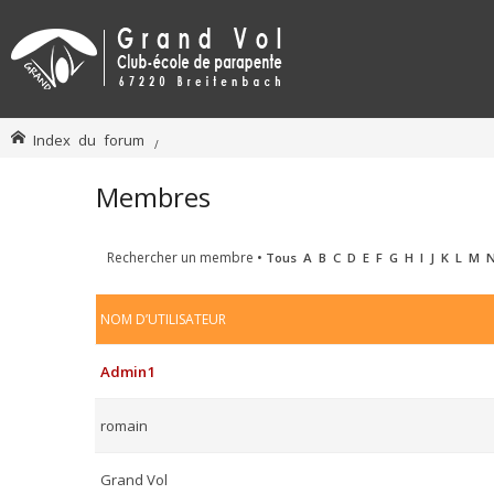
Index du forum
Membres
Rechercher un membre
•
Tous
A
B
C
D
E
F
G
H
I
J
K
L
M
NOM D’UTILISATEUR
Admin1
romain
Grand Vol