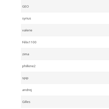
GEO
syrius
valerie
Félix1100
zima
philkine2
spip
andrej
Gilles