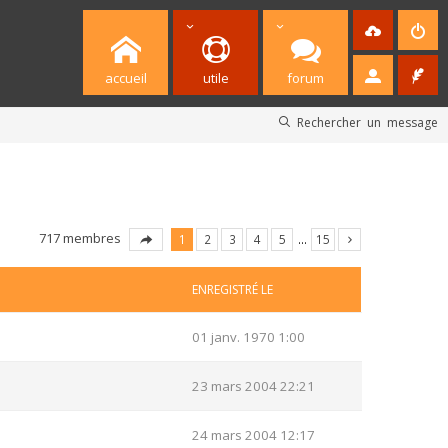
accueil
utile
forum
Rechercher un message
717 membres
1
2
3
4
5
…
15
ENREGISTRÉ LE
01 janv. 1970 1:00
23 mars 2004 22:21
24 mars 2004 12:17