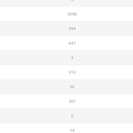
3596
394
647
3
313
50
307
0
14