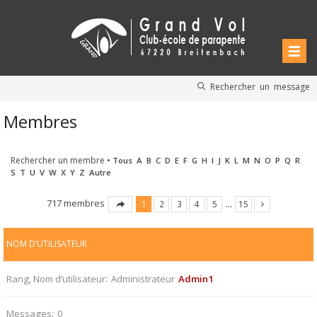
Rechercher un message
Membres
Rechercher un membre
•
Tous
A
B
C
D
E
F
G
H
I
J
K
L
M
N
O
P
Q
R
S
T
U
V
W
X
Y
Z
Autre
717 membres
1
2
3
4
5
…
15
NOM D’UTILISATEUR
Rang, Nom d’utilisateur
Administrateur
Admin1
Messages
0