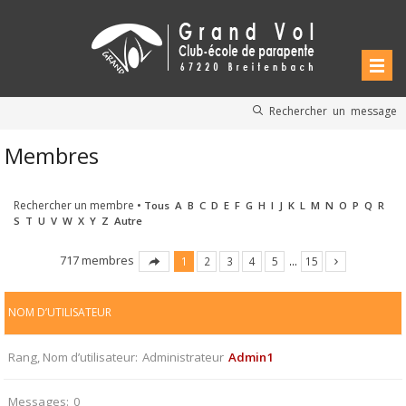
Rechercher un message
Membres
Rechercher un membre
•
Tous
A
B
C
D
E
F
G
H
I
J
K
L
M
N
O
P
Q
R
S
T
U
V
W
X
Y
Z
Autre
717 membres
1
2
3
4
5
…
15
NOM D’UTILISATEUR
Rang, Nom d’utilisateur
Administrateur
Admin1
Messages
0