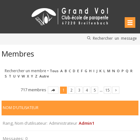
Rechercher un message
Membres
Rechercher un membre
•
Tous
A
B
C
D
E
F
G
H
I
J
K
L
M
N
O
P
Q
R
S
T
U
V
W
X
Y
Z
Autre
717 membres
1
2
3
4
5
…
15
NOM D’UTILISATEUR
Rang, Nom d’utilisateur
Administrateur
Admin1
Messages
0