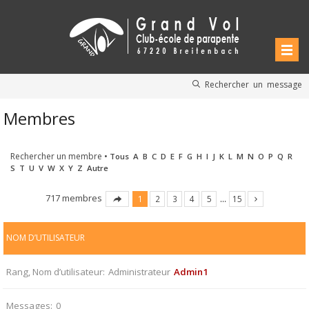
Rechercher un message
Membres
Rechercher un membre
•
Tous
A
B
C
D
E
F
G
H
I
J
K
L
M
N
O
P
Q
R
S
T
U
V
W
X
Y
Z
Autre
717 membres
1
2
3
4
5
…
15
NOM D’UTILISATEUR
Rang, Nom d’utilisateur
Administrateur
Admin1
Messages
0