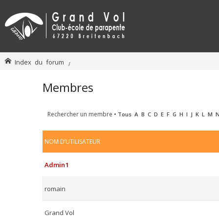
Index du forum
Membres
Rechercher un membre
•
Tous
A
B
C
D
E
F
G
H
I
J
K
L
M
NOM D’UTILISATEUR
Admin1
romain
Grand Vol