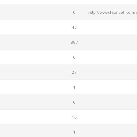
0
http://www.fabriceh.com/
45
397
0
27
1
0
16
1