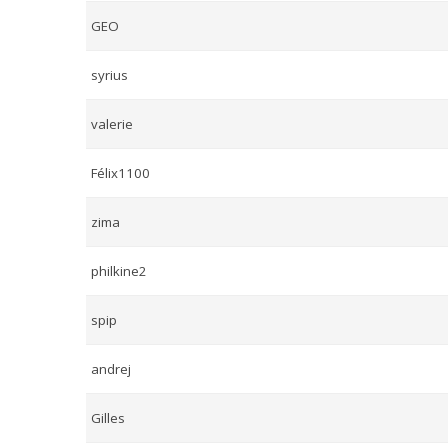
GEO
syrius
valerie
Félix1100
zima
philkine2
spip
andrej
Gilles