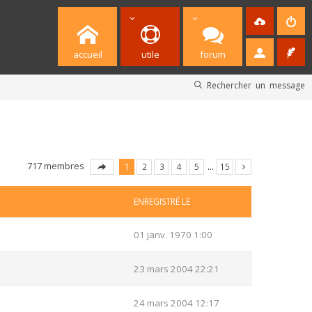
accueil
utile
forum
Rechercher un message
717 membres
1
2
3
4
5
…
15
ENREGISTRÉ LE
01 janv. 1970 1:00
23 mars 2004 22:21
24 mars 2004 12:17