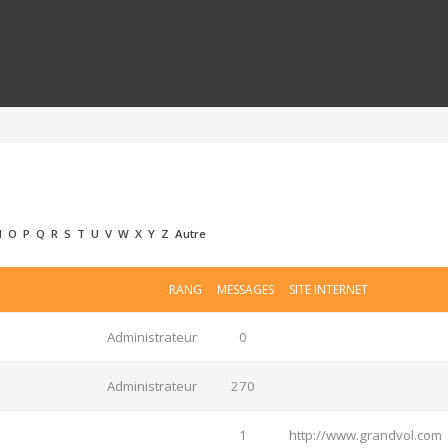
N
O
P
Q
R
S
T
U
V
W
X
Y
Z
Autre
RANG
MESSAGES
SITE INTERNET
Administrateur
0
Administrateur
270
1
http://www.grandvol.com