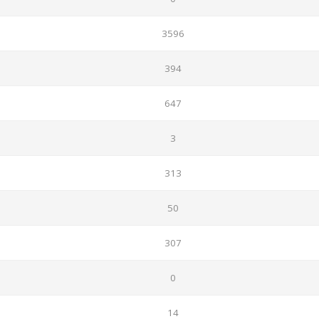
3596
394
647
3
313
50
307
0
14