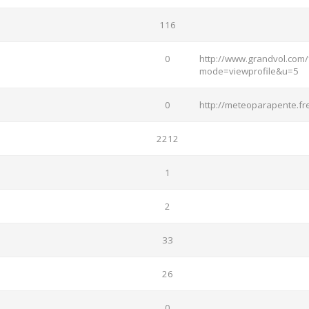
116
0
http://www.grandvol.com/
mode=viewprofile&u=5
0
http://meteoparapente.fre
2212
1
2
33
26
0