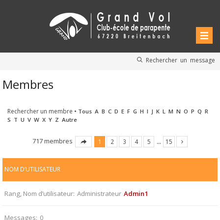
Rechercher un message
Membres
Rechercher un membre
•
Tous
A
B
C
D
E
F
G
H
I
J
K
L
M
N
O
P
Q
R
S
T
U
V
W
X
Y
Z
Autre
717 membres
1
2
3
4
5
…
15
NOM D’UTILISATEUR
Rang, Nom d’utilisateur
Administrateur
Admin1
Messages
0