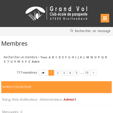
Rechercher un message
Membres
Rechercher un membre
•
Tous
A
B
C
D
E
F
G
H
I
J
K
L
M
N
O
P
Q
R
S
T
U
V
W
X
Y
Z
Autre
717 membres
1
2
3
4
5
…
15
NOM D’UTILISATEUR
Rang, Nom d’utilisateur
Administrateur
Admin1
Messages
0