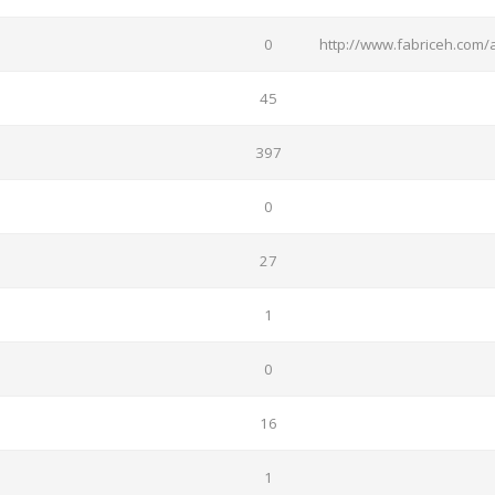
0
http://www.fabriceh.com/
45
397
0
27
1
0
16
1