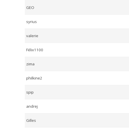
GEO
syrius
valerie
Félix1100
zima
philkine2
spip
andrej
Gilles