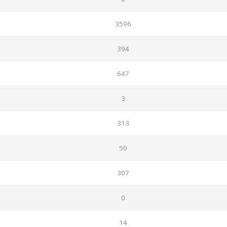
3596
394
647
3
313
50
307
0
14