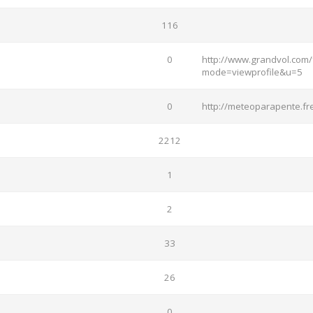
116
0
http://www.grandvol.com/
mode=viewprofile&u=5
0
http://meteoparapente.fre
2212
1
2
33
26
0