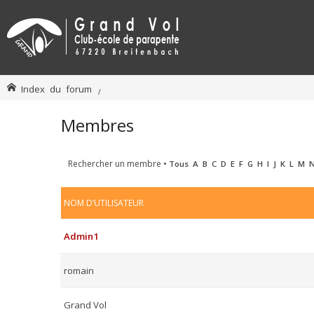
Index du forum
Membres
Rechercher un membre
•
Tous
A
B
C
D
E
F
G
H
I
J
K
L
M
NOM D’UTILISATEUR
Admin1
romain
Grand Vol