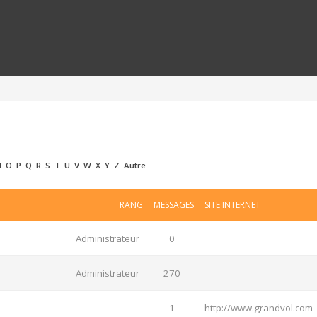
N
O
P
Q
R
S
T
U
V
W
X
Y
Z
Autre
RANG
MESSAGES
SITE INTERNET
Administrateur
0
Administrateur
270
1
http://www.grandvol.com