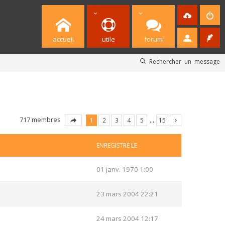
accueil
utile
forum
Rechercher un message
717 membres
1
2
3
4
5
…
15
ENREGISTRÉ LE
01 janv. 1970 1:00
23 mars 2004 22:21
24 mars 2004 12:17