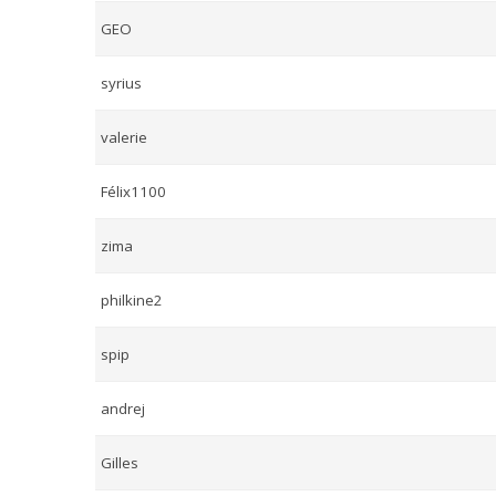
GEO
syrius
valerie
Félix1100
zima
philkine2
spip
andrej
Gilles