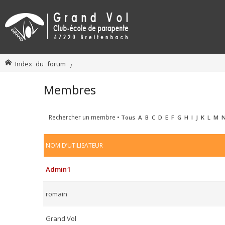
Index du forum
Membres
Rechercher un membre
•
Tous
A
B
C
D
E
F
G
H
I
J
K
L
M
NOM D’UTILISATEUR
Admin1
romain
Grand Vol