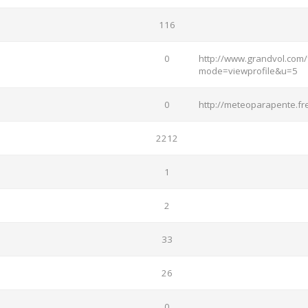
116
0
http://www.grandvol.com/
mode=viewprofile&u=5
0
http://meteoparapente.fre
2212
1
2
33
26
0