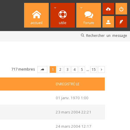
accueil
utile
forum
Rechercher un message
717 membres
1
2
3
4
5
…
15
ENREGISTRÉ LE
01 janv. 1970 1:00
23 mars 2004 22:21
24 mars 2004 12:17