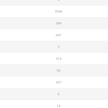
3596
394
647
3
313
50
307
0
14