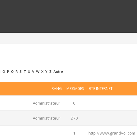
N
O
P
Q
R
S
T
U
V
W
X
Y
Z
Autre
RANG
MESSAGES
SITE INTERNET
Administrateur
0
Administrateur
270
1
http://www.grandvol.com