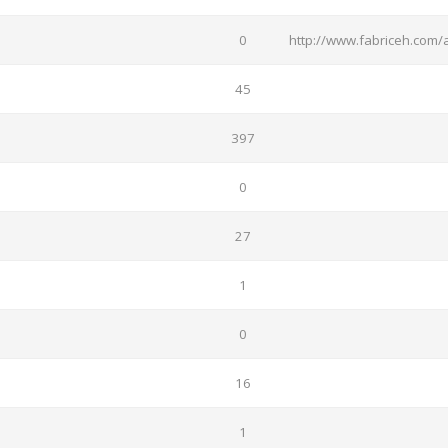
0
http://www.fabriceh.com/
45
397
0
27
1
0
16
1