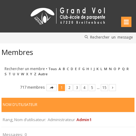
Rechercher un message
Membres
Rechercher un membre
•
Tous
A
B
C
D
E
F
G
H
I
J
K
L
M
N
O
P
Q
R
S
T
U
V
W
X
Y
Z
Autre
717 membres
1
2
3
4
5
…
15
NOM D’UTILISATEUR
Rang, Nom d’utilisateur
Administrateur
Admin1
Messages
0