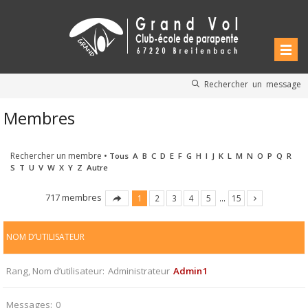
Rechercher un message
Membres
Rechercher un membre
•
Tous
A
B
C
D
E
F
G
H
I
J
K
L
M
N
O
P
Q
R
S
T
U
V
W
X
Y
Z
Autre
717 membres
1
2
3
4
5
…
15
NOM D’UTILISATEUR
Rang, Nom d’utilisateur
Administrateur
Admin1
Messages
0