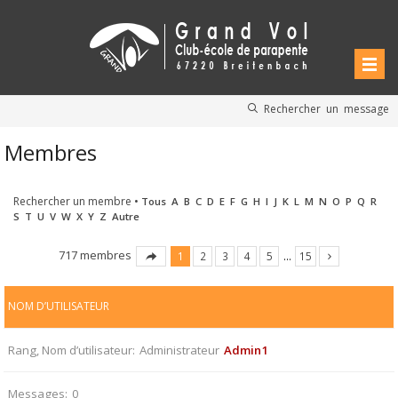
Rechercher un message
Membres
Rechercher un membre
•
Tous
A
B
C
D
E
F
G
H
I
J
K
L
M
N
O
P
Q
R
S
T
U
V
W
X
Y
Z
Autre
717 membres
1
2
3
4
5
…
15
NOM D’UTILISATEUR
Rang, Nom d’utilisateur
Administrateur
Admin1
Messages
0