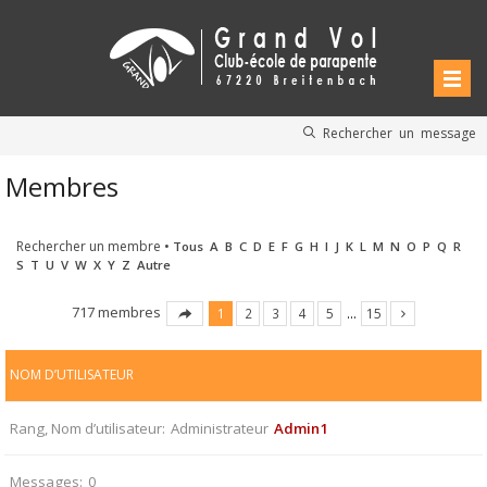
Rechercher un message
Membres
Rechercher un membre
•
Tous
A
B
C
D
E
F
G
H
I
J
K
L
M
N
O
P
Q
R
S
T
U
V
W
X
Y
Z
Autre
717 membres
1
2
3
4
5
…
15
NOM D’UTILISATEUR
Rang, Nom d’utilisateur
Administrateur
Admin1
Messages
0