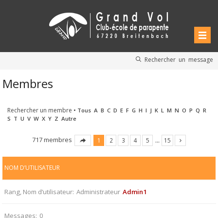
Rechercher un message
Membres
Rechercher un membre
•
Tous
A
B
C
D
E
F
G
H
I
J
K
L
M
N
O
P
Q
R
S
T
U
V
W
X
Y
Z
Autre
717 membres
1
2
3
4
5
…
15
NOM D’UTILISATEUR
Rang, Nom d’utilisateur
Administrateur
Admin1
Messages
0