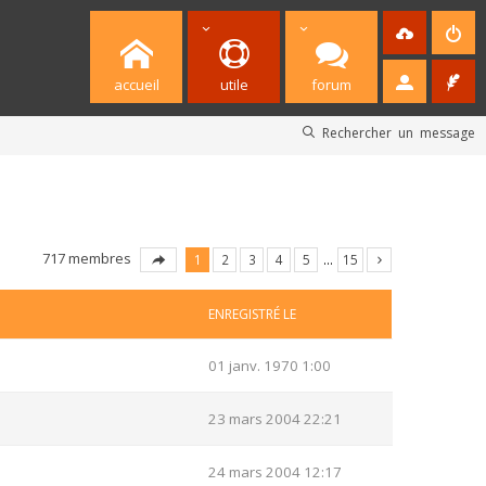
accueil
utile
forum
Rechercher un message
717 membres
1
2
3
4
5
…
15
ENREGISTRÉ LE
01 janv. 1970 1:00
23 mars 2004 22:21
24 mars 2004 12:17