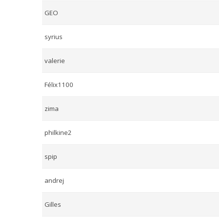
GEO
syrius
valerie
Félix1100
zima
philkine2
spip
andrej
Gilles