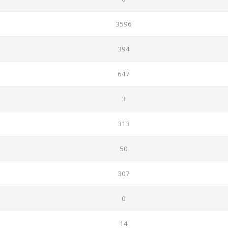
3596
394
647
3
313
50
307
0
14