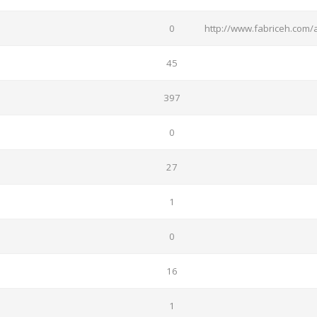
0
http://www.fabriceh.com/
45
397
0
27
1
0
16
1