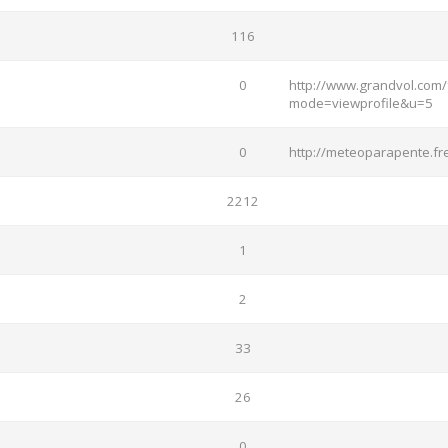
116
0
http://www.grandvol.com/
mode=viewprofile&u=5
0
http://meteoparapente.fre
2212
1
2
33
26
0