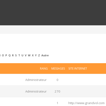
N
O
P
Q
R
S
T
U
V
W
X
Y
Z
Autre
RANG
MESSAGES
SITE INTERNET
Administrateur
0
Administrateur
270
1
http://www.grandvol.com