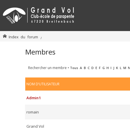
Index du forum
Membres
Rechercher un membre
•
Tous
A
B
C
D
E
F
G
H
I
J
K
L
M
NOM D’UTILISATEUR
Admin1
romain
Grand Vol