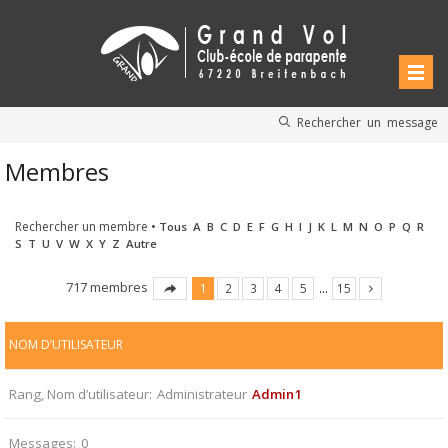
Rechercher un message
Membres
Rechercher un membre
•
Tous
A
B
C
D
E
F
G
H
I
J
K
L
M
N
O
P
Q
R
S
T
U
V
W
X
Y
Z
Autre
717 membres
1
2
3
4
5
…
15
NOM D’UTILISATEUR
Rang, Nom d’utilisateur
Administrateur
Admin1
Messages
0