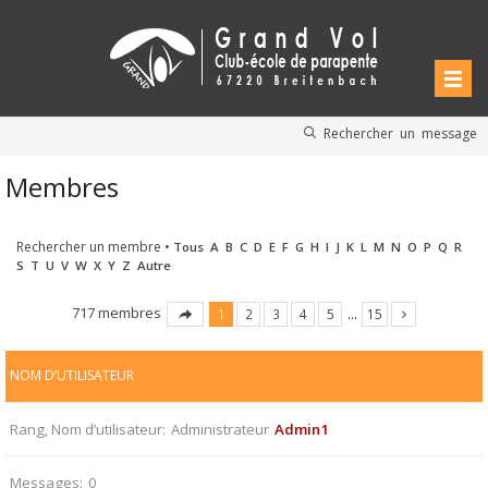
Rechercher un message
Membres
Rechercher un membre
•
Tous
A
B
C
D
E
F
G
H
I
J
K
L
M
N
O
P
Q
R
S
T
U
V
W
X
Y
Z
Autre
717 membres
1
2
3
4
5
…
15
NOM D’UTILISATEUR
Rang, Nom d’utilisateur
Administrateur
Admin1
Messages
0