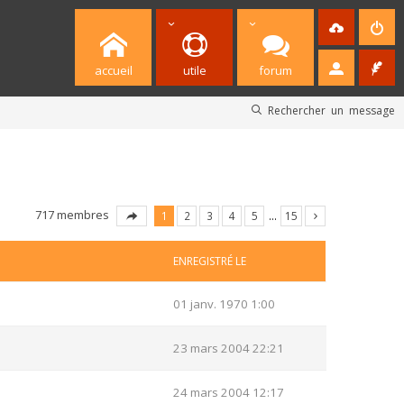
accueil
utile
forum
Rechercher un message
717 membres
1
2
3
4
5
…
15
ENREGISTRÉ LE
01 janv. 1970 1:00
23 mars 2004 22:21
24 mars 2004 12:17