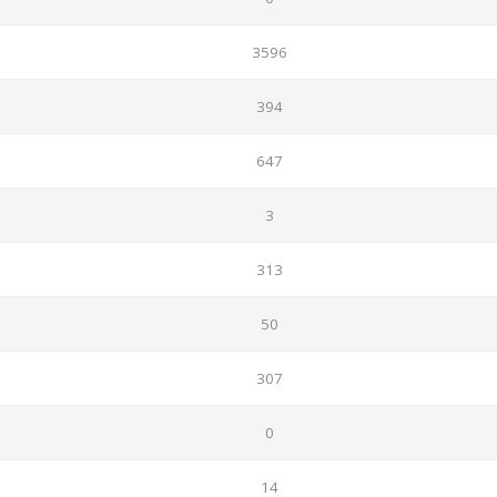
3596
394
647
3
313
50
307
0
14