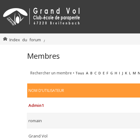
Index du forum
Membres
Rechercher un membre
•
Tous
A
B
C
D
E
F
G
H
I
J
K
L
M
NOM D’UTILISATEUR
Admin1
romain
Grand Vol