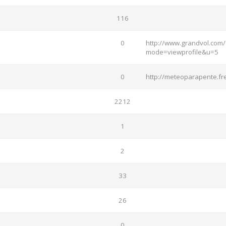
116
0
http://www.grandvol.com/
mode=viewprofile&u=5
0
http://meteoparapente.fre
2212
1
2
33
26
0