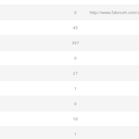
0
http://www.fabriceh.com/
45
397
0
27
1
0
16
1