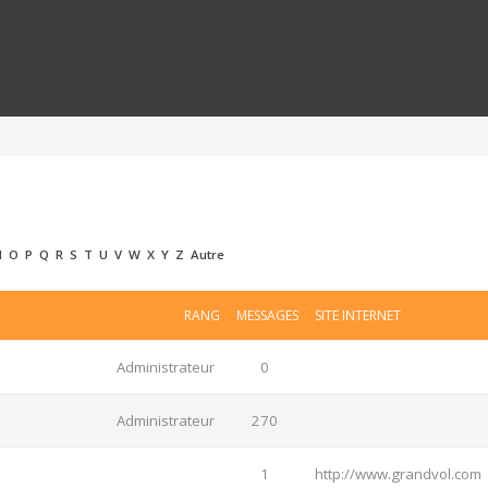
N
O
P
Q
R
S
T
U
V
W
X
Y
Z
Autre
RANG
MESSAGES
SITE INTERNET
Administrateur
0
Administrateur
270
1
http://www.grandvol.com