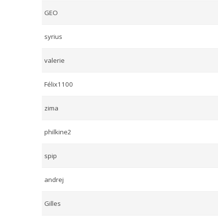
GEO
syrius
valerie
Félix1100
zima
philkine2
spip
andrej
Gilles